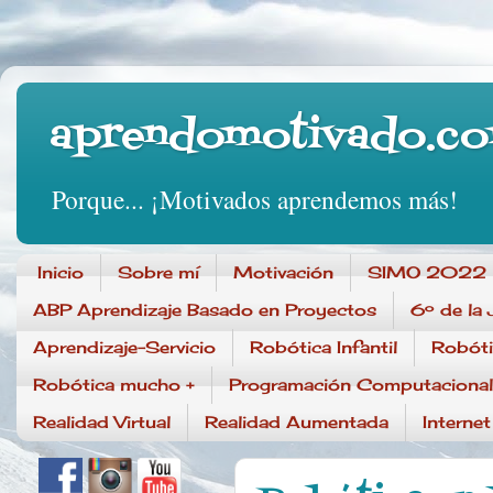
aprendomotivado.c
Porque... ¡Motivados aprendemos más!
Inicio
Sobre mí
Motivación
SIMO 2022
ABP Aprendizaje Basado en Proyectos
6º de la 
Aprendizaje-Servicio
Robótica Infantil
Robóti
Robótica mucho +
Programación Computacional
Realidad Virtual
Realidad Aumentada
Interne