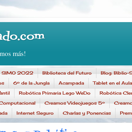
ado.com
emos más!
SIMO 2022
Biblioteca del Futuro
Blog: Bibli
os
6º de la Jungla
Acampada
Tablet en el Aula
antil
Robótica Primaria Lego WeDo
Robótica Cle
Computacional
Creamos Videojuegos 5º
Creamo
ada
Internet Seguro
Charlas y Ponencias
Prem