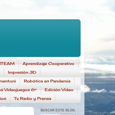
o-STEAM
Aprendizaje Cooperativo
Impresión 3D
mentoni
Robótica en Pandemia
s Videojuegos 6º
Edición Vídeo
ios
Tv, Radio y Prensa
BUSCAR ESTE BLOG