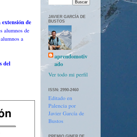
JAVIER GARCÍA DE
extensión de
a
BUSTOS
os alumnos de
 alumnos a
aprendomotiv
s del
ado
Ver todo mi perfil
ISSN: 2990-2460
Editado en
Palencia por
Javier García de
Bustos
PREMIO GINER DE