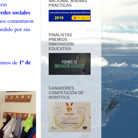
NACIONAL BUENAS
tras
PRACTICAS
redes sociales
 nos comentaron
pedido por sus
FINALISTAS
PREMIOS
INNOVACIÓN
EDUCATIVA
1º de
umnos de
GANADORES
COMPETICIÓN DE
ROBÓTICA