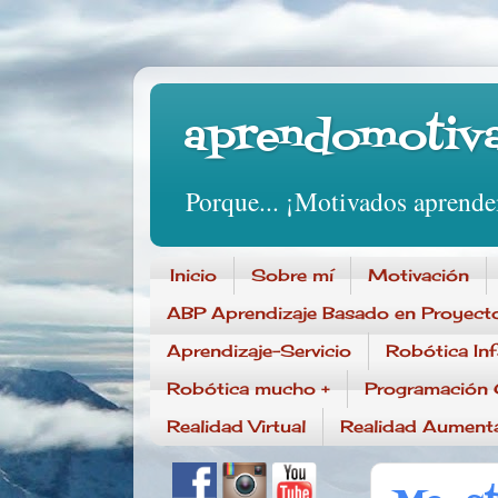
aprendomotiv
Porque... ¡Motivados aprend
Inicio
Sobre mí
Motivación
ABP Aprendizaje Basado en Proyect
Aprendizaje-Servicio
Robótica Inf
Robótica mucho +
Programación 
Realidad Virtual
Realidad Aument